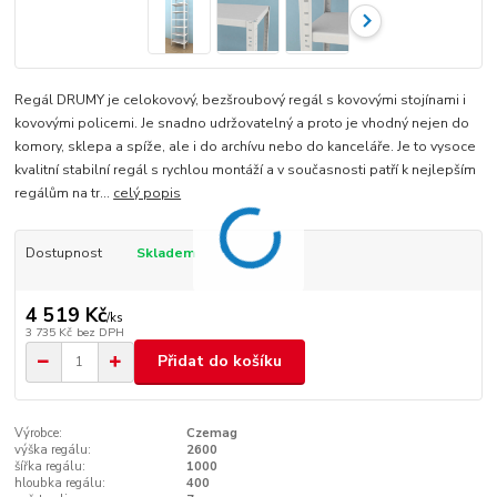
Regál DRUMY je celokovový, bezšroubový regál s kovovými stojínami i
kovovými policemi. Je snadno udržovatelný a proto je vhodný nejen do
komory, sklepa a spíže, ale i do archívu nebo do kanceláře. Je to vysoce
kvalitní stabilní regál s rychlou montáží a v současnosti patří k nejlepším
regálům na tr...
celý popis
Dostupnost
Skladem
4 519 Kč
/
ks
3 735 Kč
bez DPH
Přidat do košíku
Výrobce:
Czemag
výška regálu:
2600
šířka regálu:
1000
hloubka regálu:
400