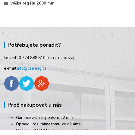
výška regálu 2600 mm
Potřebujete poradit?
tel:
+420
774 888 810
(Po - Pá: 8 - 16 hod)
e-mail:
info@czemag.cz
Proč nakupovat u nás
Garance vrácení peněz do 2 dnů
Opravdu rozumíme tomu, co děláme
Doprava ZDARMA
při nákupu nad 1000,- Kč