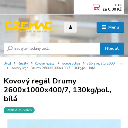
0
ks
za
0,00 Kč
Menu
Hledat
Úvod
Regály
Kovové regály
kovové police
výška regálu 2600 mm
Kovový regál Drumy 2600x1000x400/7, 130kg/pol., bílá
Kovový regál Drumy
2600x1000x400/7, 130kg/pol.,
bílá
Doprava ZDARMA