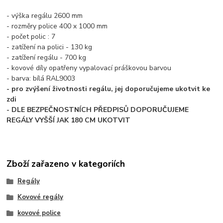
- výška regálu 2600 mm
- rozměry police 400 x 1000 mm
- počet polic : 7
- zatížení na polici - 130 kg
- zatížení regálu - 700 kg
- kovové díly opatřeny vypalovací práškovou barvou
- barva: bílá RAL9003
- pro zvýšení životnosti regálu, jej doporučujeme ukotvit ke
zdi
- DLE BEZPEČNOSTNÍCH PŘEDPISŮ DOPORUČUJEME
REGÁLY VYŠŠÍ JAK 180 CM UKOTVIT
Zboží zařazeno v kategoriích
Regály
Kovové regály
kovové police