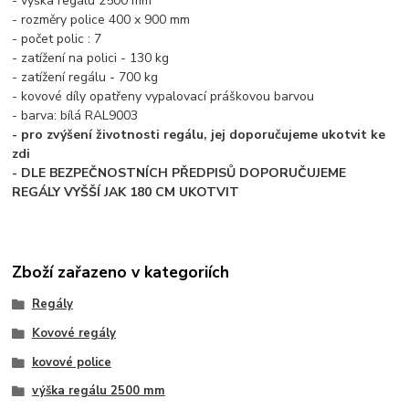
- výška regálu 2500 mm
- rozměry police 400 x 900 mm
- počet polic : 7
- zatížení na polici - 130 kg
- zatížení regálu - 700 kg
- kovové díly opatřeny vypalovací práškovou barvou
- barva: bílá RAL9003
- pro zvýšení životnosti regálu, jej doporučujeme ukotvit ke
zdi
- DLE BEZPEČNOSTNÍCH PŘEDPISŮ DOPORUČUJEME
REGÁLY VYŠŠÍ JAK 180 CM UKOTVIT
Zboží zařazeno v kategoriích
Regály
Kovové regály
kovové police
výška regálu 2500 mm