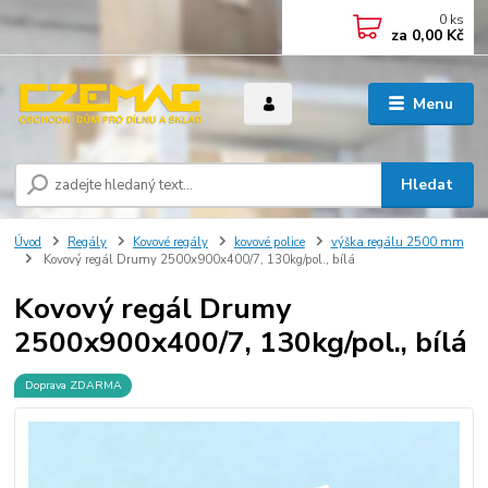
0
ks
za
0,00 Kč
Menu
Hledat
Úvod
Regály
Kovové regály
kovové police
výška regálu 2500 mm
Kovový regál Drumy 2500x900x400/7, 130kg/pol., bílá
Kovový regál Drumy
2500x900x400/7, 130kg/pol., bílá
Doprava ZDARMA