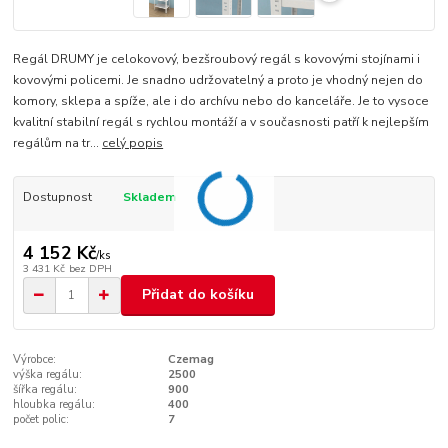
Regál DRUMY je celokovový, bezšroubový regál s kovovými stojínami i
kovovými policemi. Je snadno udržovatelný a proto je vhodný nejen do
komory, sklepa a spíže, ale i do archívu nebo do kanceláře. Je to vysoce
kvalitní stabilní regál s rychlou montáží a v současnosti patří k nejlepším
regálům na tr...
celý popis
Dostupnost
Skladem
4 152 Kč
/
ks
3 431 Kč
bez DPH
Přidat do košíku
Výrobce:
Czemag
výška regálu:
2500
šířka regálu:
900
hloubka regálu:
400
počet polic:
7