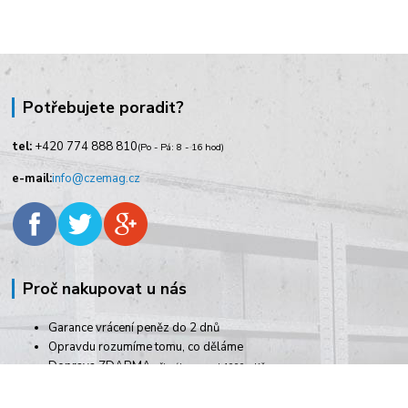
Potřebujete poradit?
tel:
+420
774 888 810
(Po - Pá: 8 - 16 hod)
e-mail:
info@czemag.cz
Proč nakupovat u nás
Garance vrácení peněz do 2 dnů
Opravdu rozumíme tomu, co děláme
Doprava ZDARMA
při nákupu nad 1000,- Kč
Rychlé dodání zboží
Pracujeme i o víkendech