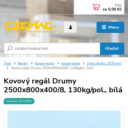
0
ks
za
0,00 Kč
Menu
Hledat
Úvod
Regály
Kovové regály
kovové police
výška regálu 2500 mm
Kovový regál Drumy 2500x800x400/8, 130kg/pol., bílá
Kovový regál Drumy
2500x800x400/8, 130kg/pol., bílá
Doprava ZDARMA