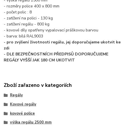
- výška regálu 2500 mm
- rozměry police 400 x 800 mm
- počet polic : 8
- zatížení na polici - 130 kg
- zatížení regálu - 800 kg
- kovové díly opatřeny vypalovací práškovou barvou
- barva: bílá RAL9003
- pro zvýšení životnosti regálu, jej doporučujeme ukotvit ke
zdi
- DLE BEZPEČNOSTNÍCH PŘEDPISŮ DOPORUČUJEME
REGÁLY VYŠŠÍ JAK 180 CM UKOTVIT
Zboží zařazeno v kategoriích
Regály
Kovové regály
kovové police
výška regálu 2500 mm