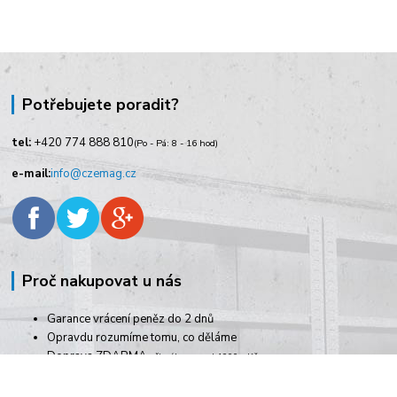
Potřebujete poradit?
tel:
+420
774 888 810
(Po - Pá: 8 - 16 hod)
e-mail:
info@czemag.cz
Proč nakupovat u nás
Garance vrácení peněz do 2 dnů
Opravdu rozumíme tomu, co děláme
Doprava ZDARMA
při nákupu nad 1000,- Kč
Rychlé dodání zboží
Pracujeme i o víkendech