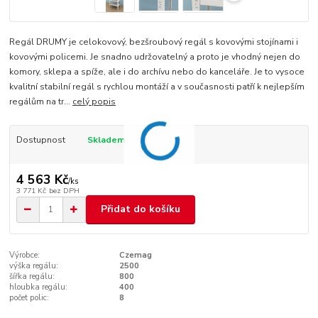
Regál DRUMY je celokovový, bezšroubový regál s kovovými stojínami i
kovovými policemi. Je snadno udržovatelný a proto je vhodný nejen do
komory, sklepa a spíže, ale i do archívu nebo do kanceláře. Je to vysoce
kvalitní stabilní regál s rychlou montáží a v současnosti patří k nejlepším
regálům na tr...
celý popis
Dostupnost
Skladem
4 563 Kč
/
ks
3 771 Kč
bez DPH
Přidat do košíku
Výrobce:
Czemag
výška regálu:
2500
šířka regálu:
800
hloubka regálu:
400
počet polic:
8