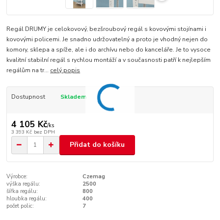
Regál DRUMY je celokovový, bezšroubový regál s kovovými stojínami i
kovovými policemi. Je snadno udržovatelný a proto je vhodný nejen do
komory, sklepa a spíže, ale i do archívu nebo do kanceláře. Je to vysoce
kvalitní stabilní regál s rychlou montáží a v současnosti patří k nejlepším
regálům na tr...
celý popis
Dostupnost
Skladem
4 105 Kč
/
ks
3 393 Kč
bez DPH
Přidat do košíku
Výrobce:
Czemag
výška regálu:
2500
šířka regálu:
800
hloubka regálu:
400
počet polic:
7