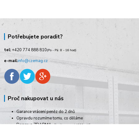
Potřebujete poradit?
tel:
+420
774 888 810
(Po - Pá: 8 - 16 hod)
e-mail:
info@czemag.cz
Proč nakupovat u nás
Garance vrácení peněz do 2 dnů
Opravdu rozumíme tomu, co děláme
Doprava ZDARMA
při nákupu nad 1000,- Kč
Rychlé dodání zboží
Pracujeme i o víkendech