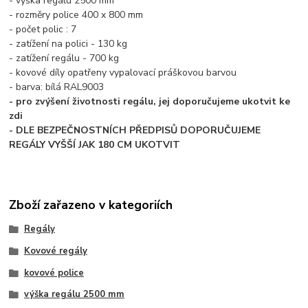
- výška regálu 2500 mm
- rozměry police 400 x 800 mm
- počet polic : 7
- zatížení na polici - 130 kg
- zatížení regálu - 700 kg
- kovové díly opatřeny vypalovací práškovou barvou
- barva: bílá RAL9003
- pro zvýšení životnosti regálu, jej doporučujeme ukotvit ke
zdi
- DLE BEZPEČNOSTNÍCH PŘEDPISŮ DOPORUČUJEME
REGÁLY VYŠŠÍ JAK 180 CM UKOTVIT
Zboží zařazeno v kategoriích
Regály
Kovové regály
kovové police
výška regálu 2500 mm