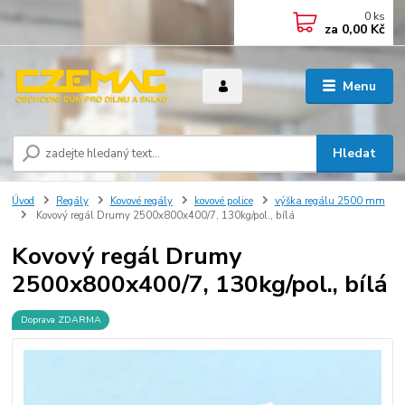
0
ks
za
0,00 Kč
Menu
Hledat
Úvod
Regály
Kovové regály
kovové police
výška regálu 2500 mm
Kovový regál Drumy 2500x800x400/7, 130kg/pol., bílá
Kovový regál Drumy
2500x800x400/7, 130kg/pol., bílá
Doprava ZDARMA