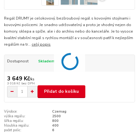
Regál DRUMY je celokovový, bezšroubový regál s kovovými stojínami i
kovovými policemi. Je snadno udržovatelný a proto je vhodný nejen do
komory, sklepa a spíže, ale i do archívu nebo do kanceláře. Je to vysoce
kvalitní stabilní regál s rychlou montáží a v současnosti patří k nejlepším
regálům na tr...
celý popis
Dostupnost
Skladem
3 649 Kč
/
ks
3 016 Kč
bez DPH
Přidat do košíku
Výrobce:
Czemag
výška regálu:
2500
šířka regálu:
800
hloubka regálu:
400
počet polic:
6