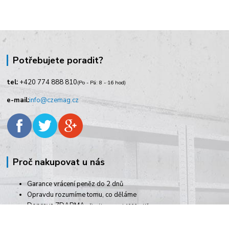
Potřebujete poradit?
tel:
+420
774 888 810
(Po - Pá: 8 - 16 hod)
e-mail:
info@czemag.cz
Proč nakupovat u nás
Garance vrácení peněz do 2 dnů
Opravdu rozumíme tomu, co děláme
Doprava ZDARMA
při nákupu nad 1000,- Kč
Rychlé dodání zboží
Pracujeme i o víkendech