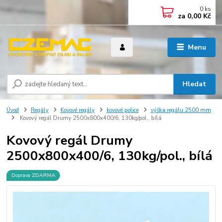
0
ks
za
0,00 Kč
Menu
Hledat
Úvod
Regály
Kovové regály
kovové police
výška regálu 2500 mm
Kovový regál Drumy 2500x800x400/6, 130kg/pol., bílá
Kovový regál Drumy
2500x800x400/6, 130kg/pol., bílá
Doprava ZDARMA