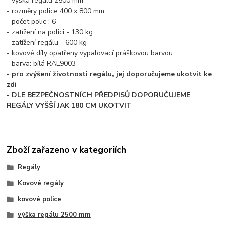
- výška regálu 2500 mm
- rozměry police 400 x 800 mm
- počet polic : 6
- zatížení na polici - 130 kg
- zatížení regálu - 600 kg
- kovové díly opatřeny vypalovací práškovou barvou
- barva: bílá RAL9003
- pro zvýšení životnosti regálu, jej doporučujeme ukotvit ke
zdi
- DLE BEZPEČNOSTNÍCH PŘEDPISŮ DOPORUČUJEME
REGÁLY VYŠŠÍ JAK 180 CM UKOTVIT
Zboží zařazeno v kategoriích
Regály
Kovové regály
kovové police
výška regálu 2500 mm