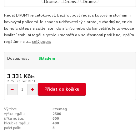
Regál DRUMY je celokovový, bezšroubový regál s kovovými stojínami i
kovovými policemi. Je snadno udržovatelný a proto je vhodný nejen do
komory, sklepa a spíže, ale i do archívu nebo do kanceláře. Je to vysoce
kvalitní stabilní regál s rychlou montáží a v současnosti patří k nejlepším
regálům na tr...
celý popis
Dostupnost
Skladem
3 331 Kč
/
ks
2 753 Kč
bez DPH
Přidat do košíku
Výrobce:
Czemag
výška regálu:
2500
šířka regálu:
600
hloubka regálu:
400
počet polic:
8