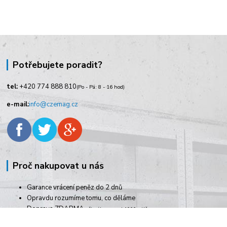
Potřebujete poradit?
tel:
+420
774 888 810
(Po - Pá: 8 - 16 hod)
e-mail:
info@czemag.cz
Proč nakupovat u nás
Garance vrácení peněz do 2 dnů
Opravdu rozumíme tomu, co děláme
Doprava ZDARMA
při nákupu nad 1000,- Kč
Rychlé dodání zboží