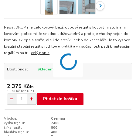
Regál DRUMY je celokovový, bezšroubový regál s kovovými stojínami i
kovovými policemi. Je snadno udržovatelný a proto je vhodný nejen do
komory, sklepa a spíže, ale i do archívu nebo do kanceláře. Je to vysoce
kvalitní stabilní regál s rychlou montáží a v současnosti patří k nejlepším
regálům na tr...
celý popis
Dostupnost
Skladem
2 375 Kč
/
ks
1 963 Kč
bez DPH
Přidat do košíku
Výrobce:
Czemag
výška regálu:
2400
šířka regálu:
800
hloubka regálu:
400