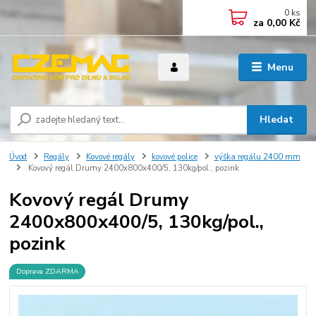
0
ks
za
0,00 Kč
Menu
Hledat
Úvod
Regály
Kovové regály
kovové police
výška regálu 2400 mm
Kovový regál Drumy 2400x800x400/5, 130kg/pol., pozink
Kovový regál Drumy
2400x800x400/5, 130kg/pol.,
pozink
Doprava ZDARMA