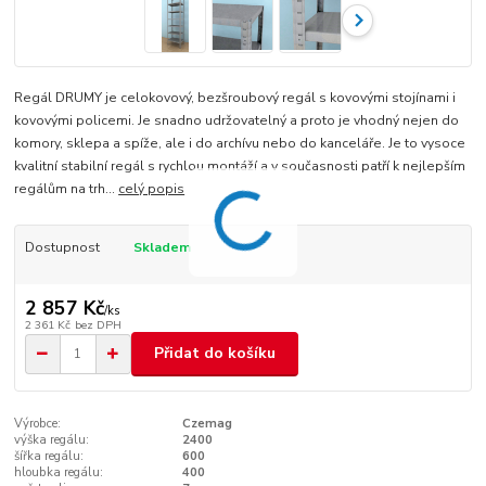
Regál DRUMY je celokovový, bezšroubový regál s kovovými stojínami i
kovovými policemi. Je snadno udržovatelný a proto je vhodný nejen do
komory, sklepa a spíže, ale i do archívu nebo do kanceláře. Je to vysoce
kvalitní stabilní regál s rychlou montáží a v současnosti patří k nejlepším
regálům na trh...
celý popis
Dostupnost
Skladem
2 857 Kč
/
ks
2 361 Kč
bez DPH
Přidat do košíku
Výrobce:
Czemag
výška regálu:
2400
šířka regálu:
600
hloubka regálu:
400