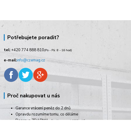
Potřebujete poradit?
tel:
+420
774 888 810
(Po - Pá: 8 - 16 hod)
e-mail:
info@czemag.cz
Proč nakupovat u nás
Garance vrácení peněz do 2 dnů
Opravdu rozumíme tomu, co děláme
Doprava ZDARMA
při nákupu nad 1000,- Kč
Rychlé dodání zboží