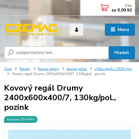
0
ks
za
0,00 Kč
Menu
Hledat
Úvod
Regály
Kovové regály
kovové police
výška regálu 2400 mm
Kovový regál Drumy 2400x600x400/7, 130kg/pol., pozink
Kovový regál Drumy
2400x600x400/7, 130kg/pol.,
pozink
Doprava ZDARMA