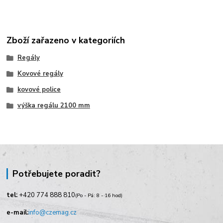
Zboží zařazeno v kategoriích
Regály
Kovové regály
kovové police
výška regálu 2100 mm
Potřebujete poradit?
tel:
+420
774 888 810
(Po - Pá: 8 - 16 hod)
e-mail:
info@czemag.cz