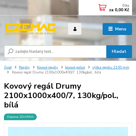
0
ks
za
0,00 Kč
Menu
Hledat
Úvod
Regály
Kovové regály
kovové police
výška regálu 2100 mm
Kovový regál Drumy 2100x1000x400/7, 130kg/pol., bílá
Kovový regál Drumy
2100x1000x400/7, 130kg/pol.,
bílá
Doprava ZDARMA