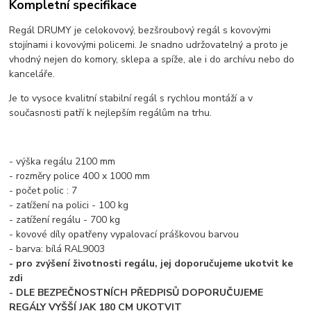
Kompletní specifikace
Regál DRUMY je celokovový, bezšroubový regál s kovovými
stojínami i kovovými policemi. Je snadno udržovatelný a proto je
vhodný nejen do komory, sklepa a spíže, ale i do archívu nebo do
kanceláře.
Je to vysoce kvalitní stabilní regál s rychlou montáží a v
současnosti patří k nejlepším regálům na trhu.
- výška regálu 2100 mm
- rozměry police 400 x 1000 mm
- počet polic : 7
- zatížení na polici - 100 kg
- zatížení regálu - 700 kg
- kovové díly opatřeny vypalovací práškovou barvou
- barva: bílá RAL9003
- pro zvýšení životnosti regálu, jej doporučujeme ukotvit ke
zdi
- DLE BEZPEČNOSTNÍCH PŘEDPISŮ DOPORUČUJEME
REGÁLY VYŠŠÍ JAK 180 CM UKOTVIT