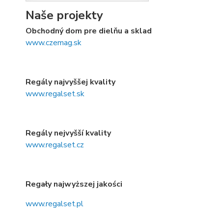
Naše projekty
Obchodný dom pre dielňu a sklad
www.czemag.sk
Regály najvyššej kvality
www.regalset.sk
Regály nejvyšší kvality
www.regalset.cz
Regały najwyższej jakości
www.regalset.pl