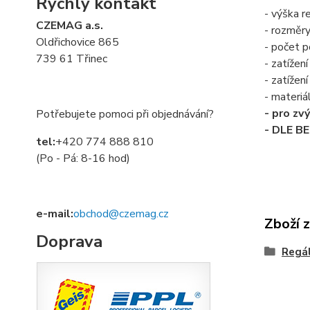
Rychlý kontakt
- výška 
CZEMAG a.s.
- rozměr
Oldřichovice 865
- počet po
739 61 Třinec
- zatížení
- zatížen
- materiá
- pro zv
Potřebujete pomoci při objednávání?
- DLE B
tel:
+420 774 888 810
(Po - Pá: 8-16 hod)
e-mail:
obchod@czemag.cz
Zboží 
Doprava
Regá