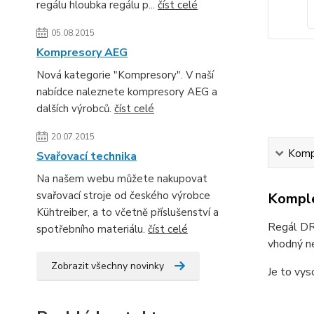
regálu hloubka regálu p...
číst celé
05.08.2015
Kompresory AEG
Nová kategorie "Kompresory". V naší
nabídce naleznete kompresory AEG a
dalších výrobců.
číst celé
20.07.2015
Kompl
Svařovací technika
Na našem webu můžete nakupovat
svařovací stroje od českého výrobce
Komple
Kühtreiber, a to včetně příslušenství a
Regál DRU
spotřebního materiálu.
číst celé
vhodný ne
Zobrazit všechny novinky
Je to vys