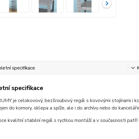
etní specifikace
tní specifikace
MY je celokovový, bezšroubový regál s kovovými stojínami i kov
jen do komory, sklepa a spíže, ale i do archívu nebo do kanceláře
oce kvalitní stabilní regál s rychlou montáží a v současnosti patří