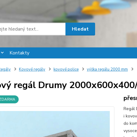
Hledat
Kontakty
egály
Kovové regály
kovové police
výška regálu 2000 mm
vý regál Drumy 2000x600x400/6
přes
 ZDARMA
Regál 
i kovo
do komo
vysoce 