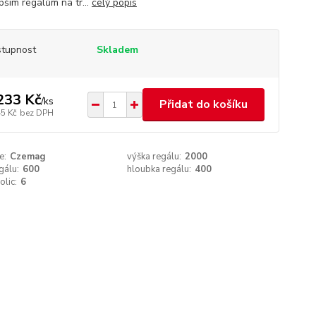
pším regálům na tr...
celý popis
tupnost
Skladem
233 Kč
/
ks
Přidat do košíku
45 Kč
bez DPH
e:
Czemag
výška regálu:
2000
gálu:
600
hloubka regálu:
400
olic:
6