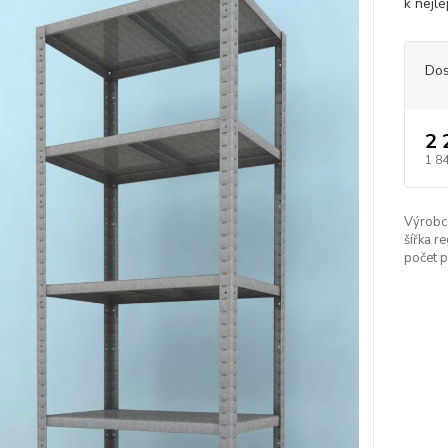
k nejle
Dos
2 
1 8
Výrobc
šířka re
počet p