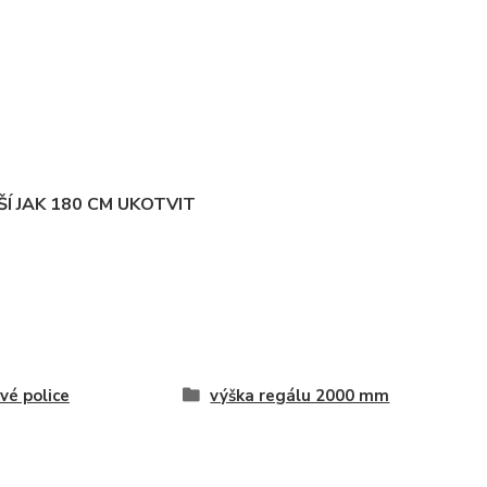
Í JAK 180 CM UKOTVIT
vé police
výška regálu 2000 mm