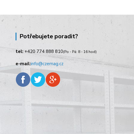
Potřebujete poradit?
tel:
+420
774 888 810
(Po - Pá: 8 - 16 hod)
e-mail:
info@czemag.cz