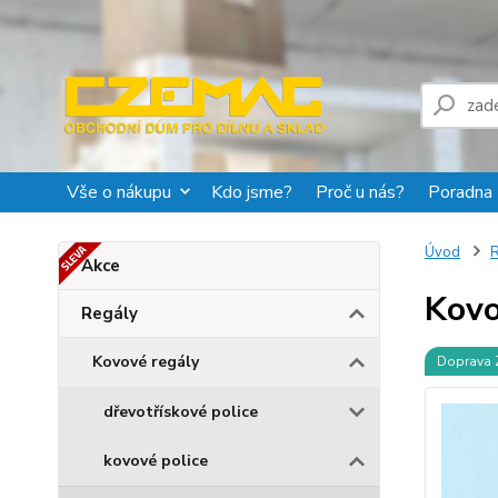
Vše o nákupu
Kdo jsme?
Proč u nás?
Poradna
Úvod
R
Akce
Kovo
Regály
Kovové regály
Doprava
dřevotřískové police
kovové police