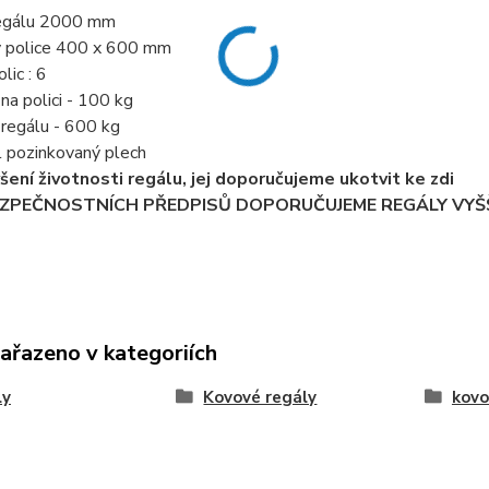
regálu 2000 mm
y police 400 x 600 mm
lic : 6
 na polici - 100 kg
í regálu - 600 kg
l pozinkovaný plech
ýšení životnosti regálu, jej doporučujeme ukotvit ke zdi
EZPEČNOSTNÍCH PŘEDPISŮ DOPORUČUJEME REGÁLY VYŠŠ
zařazeno v kategoriích
ly
Kovové regály
kovo