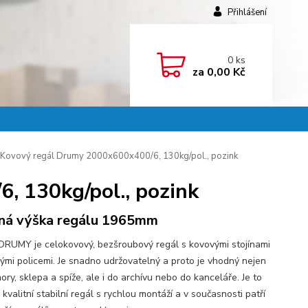
Přihlášení
0
ks
za
0,00 Kč
Kovový regál Drumy 2000x600x400/6, 130kg/pol., pozink
, 130kg/pol., pozink
ná výška regálu 1965mm
DRUMY je celokovový, bezšroubový regál s kovovými stojínami
vými policemi. Je snadno udržovatelný a proto je vhodný nejen
ry, sklepa a spíže, ale i do archívu nebo do kanceláře. Je to
kvalitní stabilní regál s rychlou montáží a v současnosti patří