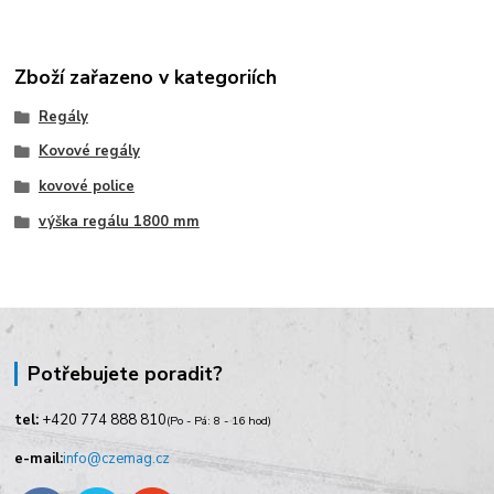
Zboží zařazeno v kategoriích
Regály
Kovové regály
kovové police
výška regálu 1800 mm
Potřebujete poradit?
tel:
+420
774 888 810
(Po - Pá: 8 - 16 hod)
e-mail:
info@czemag.cz