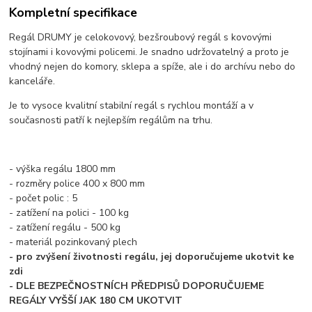
Kompletní specifikace
Regál DRUMY je celokovový, bezšroubový regál s kovovými
stojínami i kovovými policemi. Je snadno udržovatelný a proto je
vhodný nejen do komory, sklepa a spíže, ale i do archívu nebo do
kanceláře.
Je to vysoce kvalitní stabilní regál s rychlou montáží a v
současnosti patří k nejlepším regálům na trhu.
- výška regálu 1800 mm
- rozměry police 400 x 800 mm
- počet polic : 5
- zatížení na polici - 100 kg
- zatížení regálu - 500 kg
- materiál pozinkovaný plech
- pro zvýšení životnosti regálu, jej doporučujeme ukotvit ke
zdi
- DLE BEZPEČNOSTNÍCH PŘEDPISŮ DOPORUČUJEME
REGÁLY VYŠŠÍ JAK 180 CM UKOTVIT