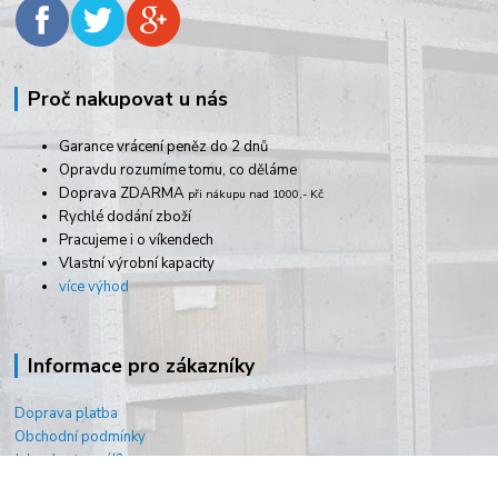
Proč nakupovat u nás
Garance vrácení peněz do 2 dnů
Opravdu rozumíme tomu, co děláme
Doprava ZDARMA
při nákupu nad 1000,- Kč
Rychlé dodání zboží
Pracujeme i o víkendech
Vlastní výrobní kapacity
více výhod
Informace pro zákazníky
Doprava platba
Obchodní podmínky
Jak vybrat regál?
Jak vybrat svářečku?