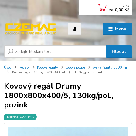
0
ks
za
0,00 Kč
Menu
Hledat
Úvod
Regály
Kovové regály
kovové police
výška regálu 1800 mm
Kovový regál Drumy 1800x800x400/5, 130kg/pol., pozink
Kovový regál Drumy
1800x800x400/5, 130kg/pol.,
pozink
Doprava ZDARMA