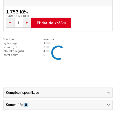
1 753 Kč
/
ks
1 449 Kč
bez DPH
Přidat do košíku
Výrobce:
Kovona
výška regálu:
1800
šířka regálu:
800
hloubka regálu:
400
počet polic:
5
Kompletní specifikace
Komentáře
0