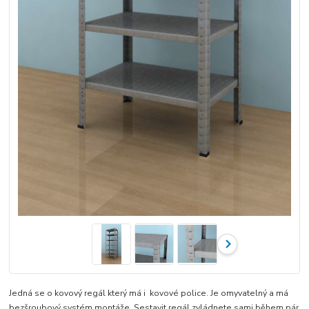
Jedná se o kovový regál který má i kovové police. Je omyvatelný a má
bezšroubový systém montáže. Sestavit regál zvládnete sami během pár