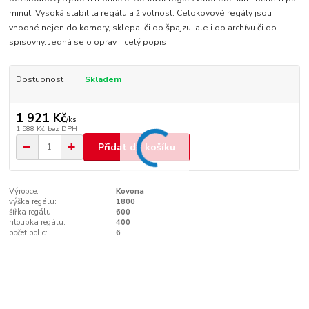
minut. Vysoká stabilita regálu a životnost. Celokovové regály jsou
vhodné nejen do komory, sklepa, či do špajzu, ale i do archívu či do
spisovny. Jedná se o oprav...
celý popis
Dostupnost
Skladem
1 921 Kč
/
ks
1 588 Kč
bez DPH
Přidat do košíku
Výrobce:
Kovona
výška regálu:
1800
šířka regálu:
600
hloubka regálu:
400
počet polic:
6