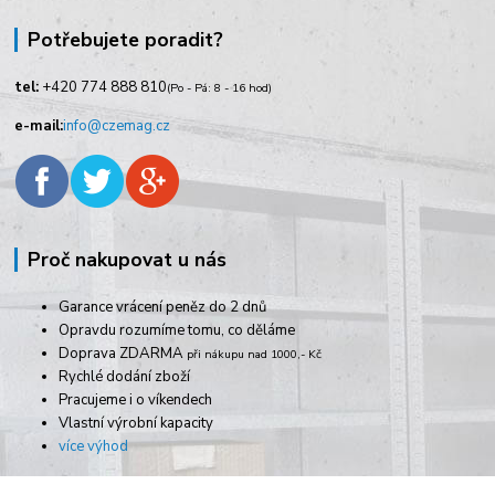
Potřebujete poradit?
tel:
+420
774 888 810
(Po - Pá: 8 - 16 hod)
e-mail:
info@czemag.cz
Proč nakupovat u nás
Garance vrácení peněz do 2 dnů
Opravdu rozumíme tomu, co děláme
Doprava ZDARMA
při nákupu nad 1000,- Kč
Rychlé dodání zboží
Pracujeme i o víkendech
Vlastní výrobní kapacity
více výhod