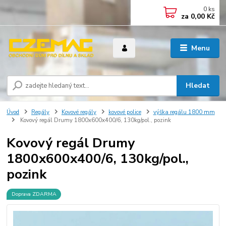
0
ks
za
0,00 Kč
Menu
Hledat
Úvod
Regály
Kovové regály
kovové police
výška regálu 1800 mm
Kovový regál Drumy 1800x600x400/6, 130kg/pol., pozink
Kovový regál Drumy
1800x600x400/6, 130kg/pol.,
pozink
Doprava ZDARMA