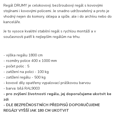
Regál DRUMY je celokovový, bezšroubový regál s kovovými
stojínami i kovovými policemi. Je snadno udržovatelný a proto je
vhodný nejen do komory, sklepa a spíže, ale i do archívu nebo do
kanceláře.
Je to vysoce kvalitní stabilní regál s rychlou montáží a v
současnosti patří k nejlepším regálům na trhu.
- výška regálu 1800 cm
- rozměry police 400 x 1000 mm
- počet polic : 5
- zatížení na polici - 100 kg
- zatížení regálu - 500 kg
- kovové díly opatřeny vypalovací práškovou barvou
- barva: bílá RAL9003
- pro zvýšení životnosti regálu, jej doporučujeme ukotvit ke
zdi
- DLE BEZPEČNOSTNÍCH PŘEDPISŮ DOPORUČUJEME
REGÁLY VYŠŠÍ JAK 180 CM UKOTVIT