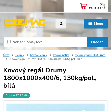
0
ks
za
0,00 Kč
Menu
Hledat
Úvod
Regály
Kovové regály
kovové police
výška regálu 1800 mm
Kovový regál Drumy 1800x1000x400/6, 130kg/pol., bílá
Kovový regál Drumy
1800x1000x400/6, 130kg/pol.,
bílá
Doprava ZDARMA