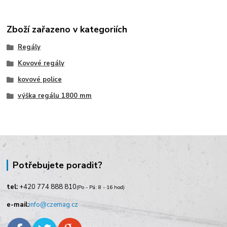
Zboží zařazeno v kategoriích
Regály
Kovové regály
kovové police
výška regálu 1800 mm
Potřebujete poradit?
tel:
+420
774 888 810
(Po - Pá: 8 - 16 hod)
e-mail:
info@czemag.cz