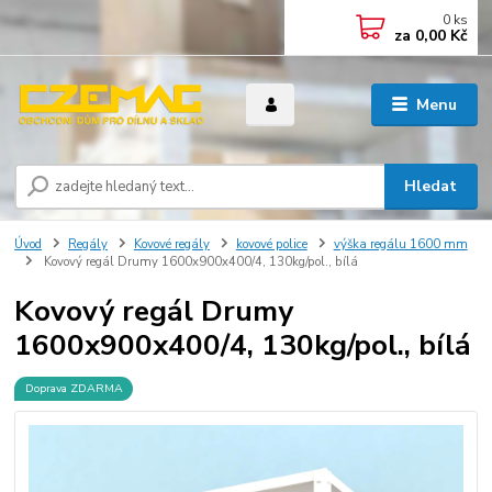
0
ks
za
0,00 Kč
Menu
Hledat
Úvod
Regály
Kovové regály
kovové police
výška regálu 1600 mm
Kovový regál Drumy 1600x900x400/4, 130kg/pol., bílá
Kovový regál Drumy
1600x900x400/4, 130kg/pol., bílá
Doprava ZDARMA