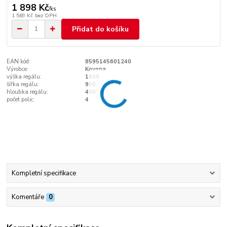
1 898 Kč
/
ks
1 569 Kč
bez DPH
Přidat do košíku
EAN kód:
8595145601240
Výrobce:
Kovona
výška regálu:
1600
šířka regálu:
900
hloubka regálu:
400
počet polic:
4
Kompletní specifikace
Komentáře
0