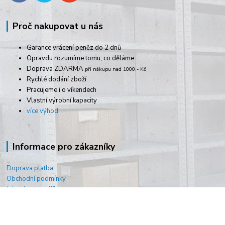
Proč nakupovat u nás
Garance vrácení peněz do 2 dnů
Opravdu rozumíme tomu, co děláme
Doprava ZDARMA
při nákupu nad 1000,- Kč
Rychlé dodání zboží
Pracujeme i o víkendech
Vlastní výrobní kapacity
více výhod
Informace pro zákazníky
Doprava platba
Obchodní podmínky
Jak vybrat regál?
Jak vybrat svářečku?
O nás
Kontakty