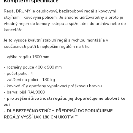
Kompletní specifikace
Regál DRUMY je celokovový, bezšroubový regál s kovovými
stojínami i kovovými policemi. Je snadno udržovatelný a proto je
vhodný nejen do komory, sklepa a spíže, ale i do archívu nebo do
kanceláře.
Je to vysoce kvalitní stabilní regál s rychlou montáží a v
současnosti patří k nejlepším regálům na trhu.
- výška regálu 1600 mm
- rozměry police 400 x 900 mm
- počet polic : 4
- zatížení na polici - 130 kg
- kovové díly opatřeny vypalovací práškovou barvou
- barva: bílá RAL9003
- pro zvýšení životnosti regálu, jej doporučujeme ukotvit ke
zdi
- DLE BEZPEČNOSTNÍCH PŘEDPISŮ DOPORUČUJEME
REGÁLY VYŠŠÍ JAK 180 CM UKOTVIT