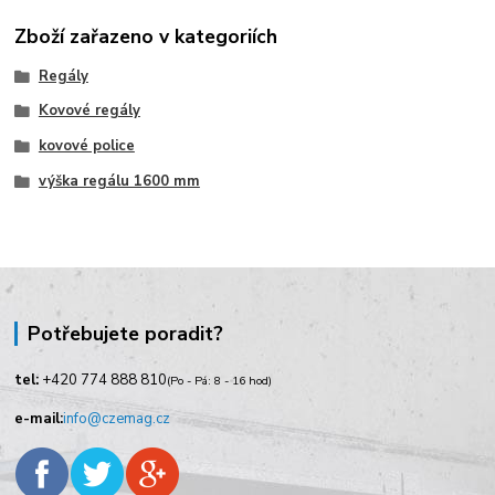
Zboží zařazeno v kategoriích
Regály
Kovové regály
kovové police
výška regálu 1600 mm
Potřebujete poradit?
tel:
+420
774 888 810
(Po - Pá: 8 - 16 hod)
e-mail:
info@czemag.cz