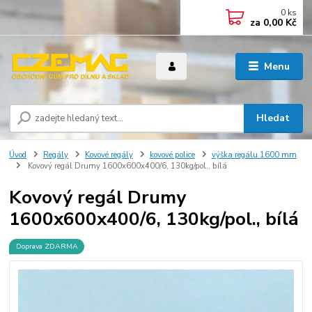
0
ks
za
0,00 Kč
Menu
Hledat
Úvod
Regály
Kovové regály
kovové police
výška regálu 1600 mm
Kovový regál Drumy 1600x600x400/6, 130kg/pol., bílá
Kovový regál Drumy
1600x600x400/6, 130kg/pol., bílá
Doprava ZDARMA