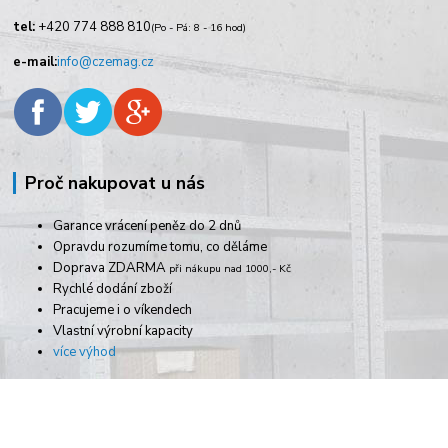
tel:
+420
774 888 810
(Po - Pá: 8 - 16 hod)
e-mail:
info@czemag.cz
Proč nakupovat u nás
Garance vrácení peněz do 2 dnů
Opravdu rozumíme tomu, co děláme
Doprava ZDARMA
při nákupu nad 1000,- Kč
Rychlé dodání zboží
Pracujeme i o víkendech
Vlastní výrobní kapacity
více výhod
Informace pro zákazníky