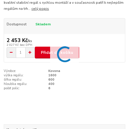
kvalitní stabilní regál s rychlou montáží a v současnosti patří k nejlepším
regálům na trh...
celý popis
Dostupnost
Skladem
2 453 Kč
/
ks
2 027 Kč
bez DPH
Přidat do košíku
Výrobce:
Kovona
výška regálu:
1600
šířka regálu:
600
hloubka regálu:
400
počet polic:
6