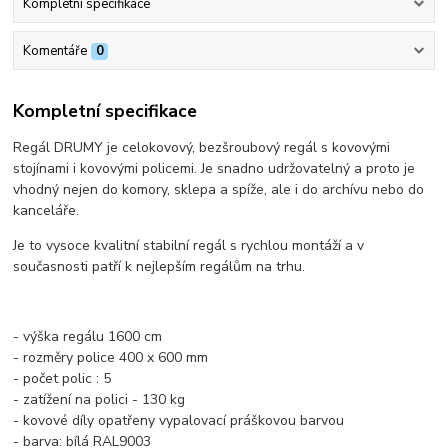
Kompletní specifikace
Komentáře
0
Kompletní specifikace
Regál DRUMY je celokovový, bezšroubový regál s kovovými
stojínami i kovovými policemi. Je snadno udržovatelný a proto je
vhodný nejen do komory, sklepa a spíže, ale i do archívu nebo do
kanceláře.
Je to vysoce kvalitní stabilní regál s rychlou montáží a v
současnosti patří k nejlepším regálům na trhu.
- výška regálu 1600 cm
- rozměry police 400 x 600 mm
- počet polic : 5
- zatížení na polici - 130 kg
- kovové díly opatřeny vypalovací práškovou barvou
- barva: bílá RAL9003