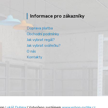
Informace pro zákazníky
Doprava platba
Obchodní podmínky
Jak vybrat regál?
Jak vybrat svářečku?
O nás
Kontakty
ign
Lukáš Dubina
| Vytvořeno systémem
www.eshop-rychle.cz