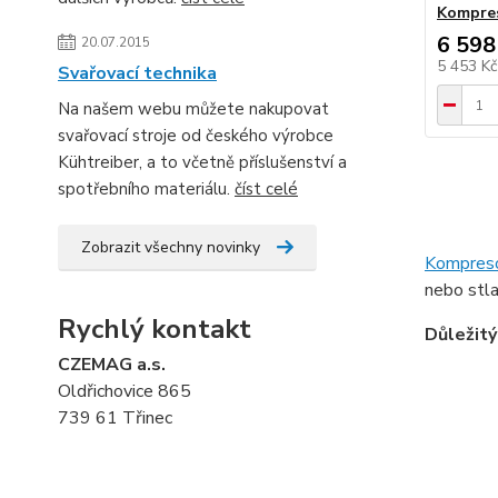
Kompres
6 598
20.07.2015
5 453 K
Svařovací technika
Na našem webu můžete nakupovat
svařovací stroje od českého výrobce
Kühtreiber, a to včetně příslušenství a
spotřebního materiálu.
číst celé
Zobrazit všechny novinky
Kompres
nebo stl
Rychlý kontakt
Důležit
CZEMAG a.s.
Oldřichovice 865
739 61 Třinec