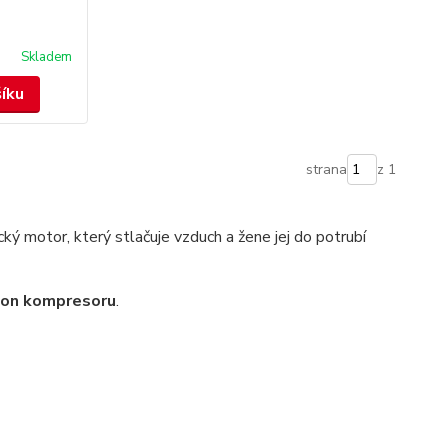
Skladem
šíku
strana
z 1
cký motor, který stlačuje vzduch a žene jej do potrubí
kon kompresoru
.