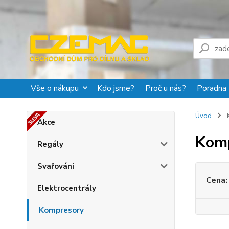
Vše o nákupu
Kdo jsme?
Proč u nás?
Poradna
Úvod
Akce
Kom
Regály
Svařování
Cena:
Elektrocentrály
Kompresory