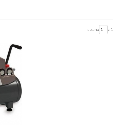
strana
z 1