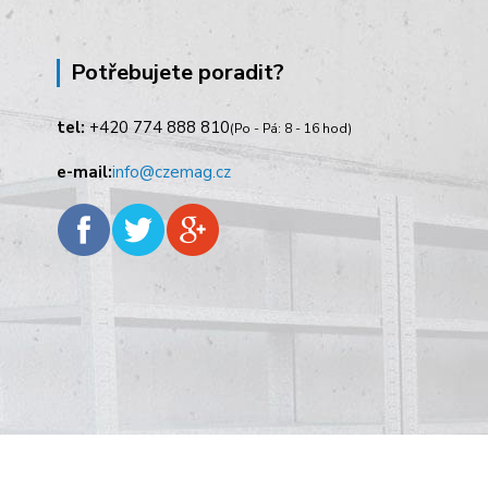
Potřebujete poradit?
tel:
+420
774 888 810
(Po - Pá: 8 - 16 hod)
e-mail:
info@czemag.cz