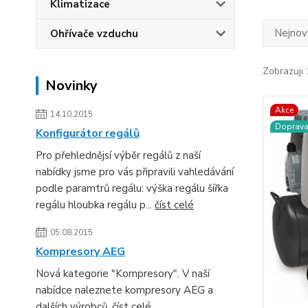
Klimatizace
Nejnově
Ohřívače vzduchu
Zobrazuji 
Novinky
Akce
14.10.2015
Doprav
Konfigurátor regálů
Pro přehlednějsí výběr regálů z naší
nabídky jsme pro vás připravili vahledávání
podle paramtrů regálu: výška regálu šířka
regálu hloubka regálu p...
číst celé
05.08.2015
Kompresory AEG
Nová kategorie "Kompresory". V naší
nabídce naleznete kompresory AEG a
dalších výrobců.
číst celé