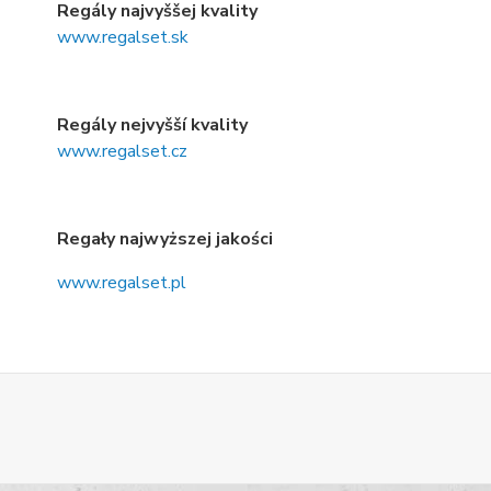
Regály najvyššej kvality
www.regalset.sk
Regály nejvyšší kvality
www.regalset.cz
Regały najwyższej jakości
www.regalset.pl