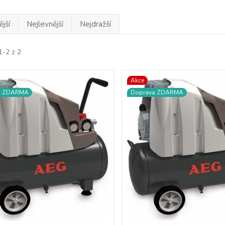
jší
Nejlevnější
Nejdražší
1-2 z 2
Akce
a ZDARMA
Doprava ZDARMA