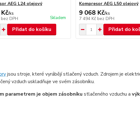
or AEG L24 olejový
Kompresor AEG L50 olejový
 Kč
9 068 Kč
/
ks
/
ks
Skladem
č
bez DPH
7 494 Kč
bez DPH
Přidat do košíku
Přidat do ko
ory
jsou stroje, které vyrábějí stlačený vzduch. Zdrojem je elektri
ačený vzduch uskladňuje ve svém zásobníku.
ým parametrem je objem zásobníku
stlačeného vzduchu a
vý